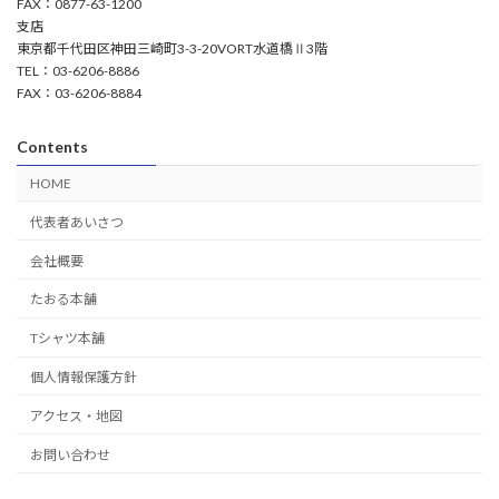
FAX：0877-63-1200
い
イ
申
支店
ン
し
東京都千代田区神田三崎町3-3-20VORT水道橋Ⅱ3階
タ
上
TEL：03-6206-8886
ビ
げ
ュ
FAX：03-6206-8884
ま
ー
す】
Contents
HOME
代表者あいさつ
会社概要
たおる本舗
Tシャツ本舗
個人情報保護方針
アクセス・地図
お問い合わせ