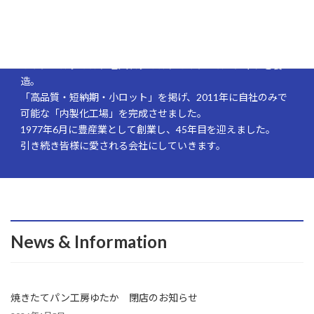
株式会社ユタカ
本社・工場 四国・香川県善通寺市
オリジナルタオル、名入れタオル、オリジナルTシャツを製
造。
「高品質・短納期・小ロット」を掲げ、2011年に自社のみで
可能な「内製化工場」を完成させました。
1977年6月に豊産業として創業し、45年目を迎えました。
引き続き皆様に愛される会社にしていきます。
News & Information
焼きたてパン工房ゆたか 閉店のお知らせ