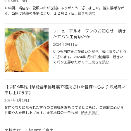
2026年1月8日
８年間、当店をご愛顧いただき誠にありがとうございました。 誠に勝手なが
:
ら、当店は諸般の事情により、１２月２７日…
続きを読む
焼
き
た
リニューアルオープンのお知らせ 焼き
て
たてパン工房ゆたか
パ
ン
2024年3月11日
工
いつも当店をご愛顧いただき、誠にありがとう
房
ございます。2024年3月1日(金)無事に焼きた
ゆ
:
てパン工房ゆたかリニ…
続きを読む
た
リ
か
ニ
閉
ュ
店
ー
の
【令和6年石川県能登半島地震で被災された皆様へ心よりお見舞い
ア
お
申し上げます】
ル
知
オ
2024年1月19日
ら
ー
せ
お亡くなりになられた方々のご冥福をお祈りするとともに、ご遺族に心から
プ
:
お悔やみを申し上げます。被災地域の一日も早…
続きを読む
ン
【令
の
和
お
6
知
学校向け 工場見学ご案内