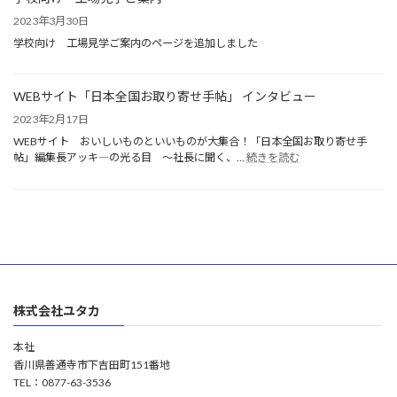
年
ら
石
2023年3月30日
せ
川
焼
学校向け 工場見学ご案内のページを追加しました
県
き
能
た
登
て
WEBサイト「日本全国お取り寄せ手帖」 インタビュー
半
パ
島
2023年2月17日
ン
地
工
WEBサイト おいしいものといいものが大集合！「日本全国お取り寄せ手
震
房
:
帖」編集長アッキ―の光る目 ～社長に聞く、…
続きを読む
で
WEB
ゆ
被
サ
た
災
イ
か
さ
ト
れ
「日
た
本
皆
全
様
国
へ
お
心
株式会社ユタカ
取
よ
り
り
寄
本社
お
せ
香川県善通寺市下吉田町151番地
見
手
TEL：0877-63-3536
舞
帖」