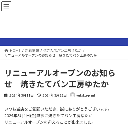
コ
ナ
ン
ビ
テ
ゲ
ン
ー
ツ
シ
新着情報
へ
ョ
ス
ン
キ
に
ッ
移
HOME
新着情報
焼きたてパン工房ゆたか
プ
動
リニューアルオープンのお知らせ 焼きたてパン工房ゆたか
リニューアルオープンのお知ら
せ 焼きたてパン工房ゆたか
最
2024年3月11日
2024年3月11日
yutaka-print
終
更
いつも当店をご愛顧いただき、誠にありがとうございます。
新
日
2024年3月1日(金)無事に焼きたてパン工房ゆたか
時
リニューアルオープンを迎えることが出来ました。
: