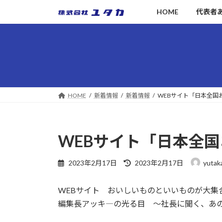
コ
ナ
HOME
代表者
ン
ビ
テ
ゲ
ン
ー
ツ
シ
へ
ョ
ス
ン
キ
に
HOME
新着情報
新着情報
WEBサイト「日本全国
ッ
移
プ
動
WEBサイト「日本全国
最
2023年2月17日
2023年2月17日
yutak
終
更
WEBサイト おいしいものといいものが大集
新
日
編集長アッキ―の光る目 ～社長に聞く、あ
時
: