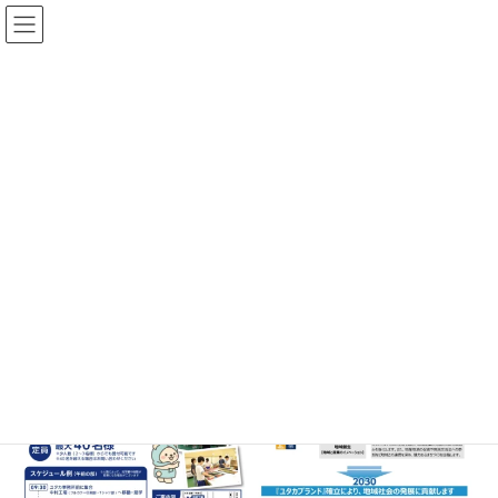
コ
ナ
ン
ビ
テ
ゲ
ン
ー
ツ
シ
学校向け 工場見学ご案内
へ
ョ
ス
ン
キ
に
ッ
移
HOME
学校向け 工場見学ご案内
プ
動